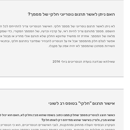
האם ניתן לאשר תרגום נוטריוני חלקי של מסמך?
לא ניתן לאשר תרגום נוטריוני של מסמך חלקי. האישור הנוטריוני צריך להתייחס לכל ה
הושמט. מסמך מתורגם צריך להיות ראי, על קרביו וכרעיו, של המסמך המקורי, כדי ש
מלאה של המסמך. אחרת זה מחשיד שדווקא החלק שלא תורגם אולי מחריג או מבטל את
אפשר לצלם חלק מהמסמך אבל אז על הנוטריון להבהיר שמדובר בתרגום חלקי, ובתנאי שז
השירות מסתכן שהמסמך לא יהיה אמין על מקבלו.
שאילתא שנדונה בועדת הנוטריונים ביולי 2014
אישור תרגום "חלקי" בטופס רב לשוני
כאשר הוצג לנוטריון מסמך שחלק ממנו כתוב בשפה שהוא מבין וחלק לא, האם הוא יכול
שהוא מבין, ולציין באישור שהוא מתייחס רק לאותו חלק?
העיקרון הבסיסי העולה מהחוק ומהתקנות, לגבי האישורים הנוטריוניים, הוא כי הנוטריון
המסמך הן מילולית והן מהותית. הדבר נכון במיוחד כאשר מדובר במסמך שהוא בשפה זר