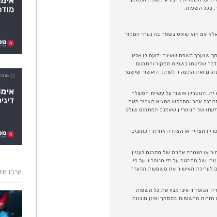
, בכל השפות.
ון נכונותו של תרגום אלא אם הוא שולט בשפה בה נערך המקור
לא יתן אישור לגבי מסמך שנערך בשפה שאינה ידועה לו אלא
בדבר שליטתו בשפות המקור והתרגום
תרגום ואת התצהיר לעותק היאשור שישמר
תן הנוטריון אישור על עשיית הפעולה
 מתרגם אחר והמבקש המציא תצהיר מאת
 דעתו של הנוטריון שאמנם המתרגם שולט
של"ז – 1977: (ב) על אף האמור בתקנה 7 לא יקבל הנוטריון תצהיר או הצהרה אחרת הכתובים
עורך אישור על קבלת תצהיר או הצהרה אחרת של מתרגם לעניין
ותו של התרגום על ידי הנוטריון על פי
יסביר למבקש האישור קודם לעריכת האישור את משמעות ההערה
מרכז מידע
 והנוטריון אינו מבין את כל השפות
ת הזרות הרשומות במסמך ואינן מובנות