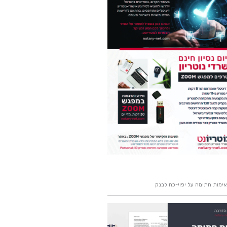
אימות חתימה על יפוי-כח לבנק