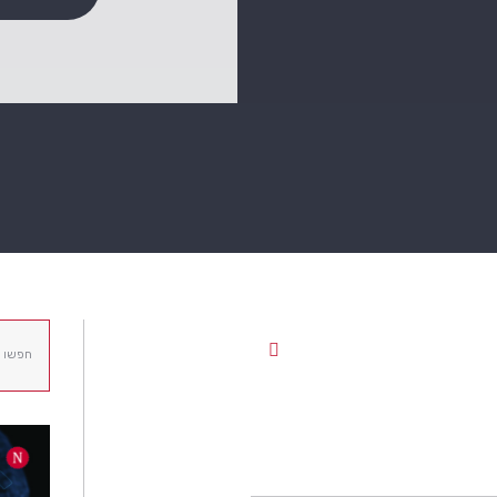
ח
י
פ
ו
ש