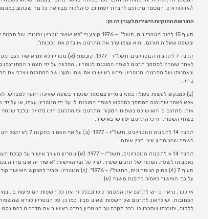
ו/או לוודא כי המסמך מתורגם להנחת דעתו וכן כי הלקוח מבין את כל מה שכתוב במסמך
ההוראות החוקיות הישירות לעניין זה הן:
סעיף 15 לחוק הנוטריונים, תשל"ו – 1976 קובע כי "לא יאשר נוטרי
ובשפה שאליה תורגם, והוא עצמו ערך את התרגום או בדק את נכונותו".
תקנה 7 לתקנות הנוטריונים, תשל"ז – 1977, קובעת: (א) נוטריון 
לאחר שצורף למסמך תרגום לשפה המובנת לנוטריון, המלווה על ידי תצהיר המתורגמן 
ונאמנותו של התרגום: הנוטריון יפרש באישורו את שמו ומענו של המתרגם ויצרף את ה
בידיו.
(ב) למבקש לעשות פעולה בפני נוטריון במסמך שנערך בשפה שאינה ידועה למבקש, לא י
אלא לאחר שתורגם המסמך למבקש לשפה המובנת לו על ידי הנוטריון עצמו, או על ידי
אותו מתרגם כי הוא שולט בשפות המקור והתרגום וכי התרגום הינו מדוייק ובלבד שנחה
בשתי השפות: דרכי התרגום יפורשו באישור.
תקנה 14 לתקנות הנוטריונים, ת
בשפה שהנוטריון אינו מבין אותה.
תקנה 14 א לתקנות הנוטריונים, תשל"ז – 1977: (א) נוטריון ה
נאמנותו לשפת המקור של תרגום שערך, יציין על גבי האישור: "אישור זה אינו מהווה נכונ
סעיף 7 (4) לחוק הנוטריונים, התשל"ו – 1976". (ב) הנוטריון 
על גבי האישור כאמור בתקנה משנה (א).
אי לכך, נראה כי יש לתרגם את המסמך כולו ובכלל זה את כל השפות המופיעות בו. במידה
הכתובות, יש לדאוג לתרגום של השפות שאינו מבין, כמו כן, על הנוטריון לוודא שהשפו
ללקוח, יתורגמו ויוסברו לו. בכל מקרה על הנוטריון לפרט באישור את הדרכים בהם נקט.