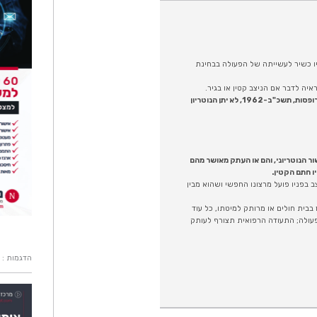
ניו כשיר לעשייתה של הפעולה בבחינת
יה לדבר אם הניצב קטין או בגיר.
(ג) היתה הפעולה של קטין טעונה הסכמה או אישור לפי חוק הכשרות המשפטית והאפוטרופסות, תשכ"ב-1962, לא יתן הנוטריון
ור הנוטריוני, והם או העתק מאושר מהם
ו חתם הקטין.
ב בפניו פועל מרצונו החפשי ושהוא מבין
בבית חולים או מרותק למיטתו, כל עוד
עולה; התעודה הרפואית תצורף לעותק
הדגמות : 