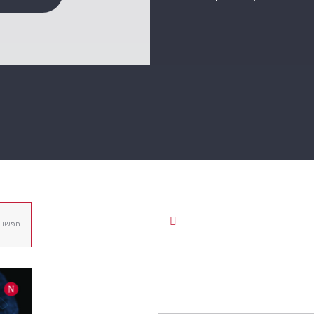
ח
י
פ
ו
ש