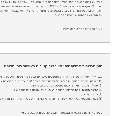
סעיף 20 לחוק הכשרות המשפטית והאופ
בטופס 9 לתקנות הנוטריונים, תשל"ז – 1977, ולצרף לעותק האישו
את האב יש להחתים על טופס 1 לתקנות.
סוגיה מהמחלקה לרישוי נוטריונים
חוק הכשרות המשפטית : ייצוג של קטינ.ה באישור בית-משפט
20. ואלה הפעולות שבהן אין ההורים מוסמכים לייצג את הקטין בלי שבית-המשפט אישרן מראש:
(1) העברה, שעבוד, חלוקה או חיסול של יחידה משקית בחקלאות, בתעשיה, במלאכה או במסחר, או של דירה;
(2) פעולה שתקפה תלוי ברישום בפנקס המתנהל על פי חוק;
(3) נתינת מתנות, זולת מתנות ותרומות הניתנות לפי הנהוג בנסיבות הענין;
(4) נתינת ערבות;
(5) פעולה משפטית בין הקטין לבין הוריו או קרובי-הוריו, זולת קבלת מתנות הניתנות לקטין.
סעיפים 4-7 לחוק הכשרות המשפטית והאפוטרופסות התשכ"ב-1962