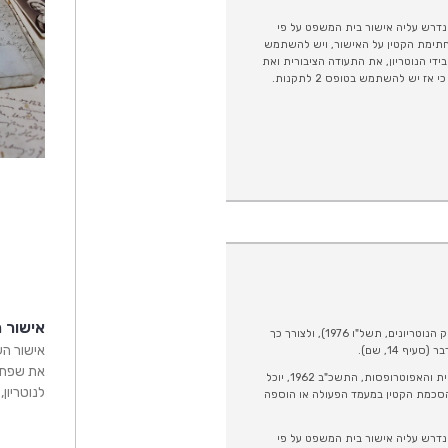
שנדרש עליה אישור בית המשפט על פי
טרופסות, התשכ"ב – 1962) כי אז אין צורך בחתימת הקטין על האישור, ויש להשתמש
ר הנוטריוני שיישמר בידי הנוטריון, את התעודה הציבורית ואת
הוכחת הזהות של החותם. רק באם ההסכמה לחתימה ניתנה ע"י הקטין במעמד הפעולה כי אז יש להשתמש בטופס 2 לתקנות.
אישור 
הנוטריון רשאי לאשר שהחותם על המסמך בשם זולתו, היה מוסמך לכך (סעיף 7(2) לחוק הנוטריונים, תשל"ו 1976), ולצורך כך
אישור הע
ף 14, שם).
את שפת 
אם פעולת הקטין טעונה הסכמה או אישור לפי הפרק הראשון של חוק הכשרות המשפטית והאפוטרופסות, התשכ"ב 1962, יוכל
לנוטריון
 הסכמת הקטין במעמד הפעולה או הוספה
שנדרש עליה אישור בית המשפט על פי