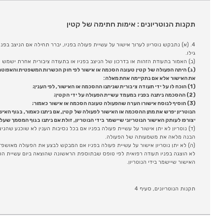
תקנות הנוטריונים : אימות חתימה של קטין
4. (א) נתבקש נוטריון לערוך אישור על עשיית פעולה בפניו, יברר תחילה אם הניצב בפ
גילו.
(ב) האמור בתעודת הזהות או בדרכון של הניצב בפניו או בתעודה ציבורית אחרת ישמש רא
את האישור אלא אם נתקיימה אחת מאלה:
(1) הוכח לו על ידי תעודה ציבורית שניתנו ההסכמה או האישור, לפי הענין;
(2) ההסכמה ניתנה בפניו במעמד עשיית הפעולה על ידי הקטין;
(3) הוסיף לנוסח אישורו הערה שהפעולה טעונה הסכמה או אישור כאמור;
הנוטריון יפרש את מתן ההסכמה או האישור לפעולה של קטין, אם ניתנו כאמור, בגוף האיש
יצורפו לעותק האישור הנוטריוני שיישמר בידי הנוטריון, זולת אם ניתנו בגוף המסמך שעלי
(ד) נוטריון לא יתן אישור על עשיית פעולה בפניו אם בכל נסיבות הענין לא שוכנע שהניצ
הבנה מלאה את משמעותה של הפעולה.
(ה) לא יתן נוטריון אישור על עשיית פעולה בפניו אם המבקש לבצע את הפעולה מאושפז 
לא הוצגה בפניו תעודה רפואית לפי טופס שבתוספת הראשונה שהוצאה ביום עשיית הפ
האישור שיישמר בידי הנוטריון.
תקנות הנוטריונים, סעיף 4