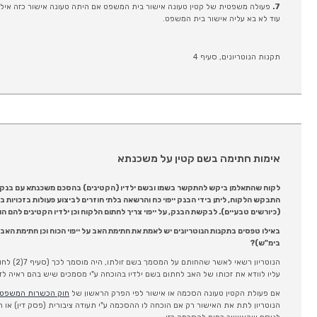
7.
פעולה משפטית של קטין טעונה אישור בית המשפט אם היתה טעונה אישור כזה אילו נ
עוד לא בא עליה אישור בית המשפט.
תקנות הנוטריונים, סעיף 4
אימות חתימה בשם קטין על משכנתא
לקוח שהתאלמן ביקש להתקשר בשמו ובשם ילדיו (הקטינים) בהסכם משכנתא עם בנ
התבקש הלקוח, ליתן בידי הבנק ייפוי כח והרשאה בלתי חוזרים לביצוע פעולות בזכויות ב
(כיורשים טבעיים). לבקשת הבנק, על ייפוי צריך לחתום הלקוח וכן ילדיו הקטינים להם 
באילו טפסים בתקנות הנוטריונים יש לאמת את חתימת האב על ייפוי הכוח וכן חתימת האב
בימ"ש)?
עליו לוודא את זכותו של האב לחתום בשם ילדיו בהוכחה ע"י מסמכים שיש בהם ראיה לדבר (סעי
אם פעולת הקטין טעונה הסכמה או אישור לפי הפרק הראשון של
חוק הכשרות המשפטי
הנוטריון לתת את האישור רק אם הוכחה לו ההסכמה ע"י תעודה ציבורית (פסק דין) או