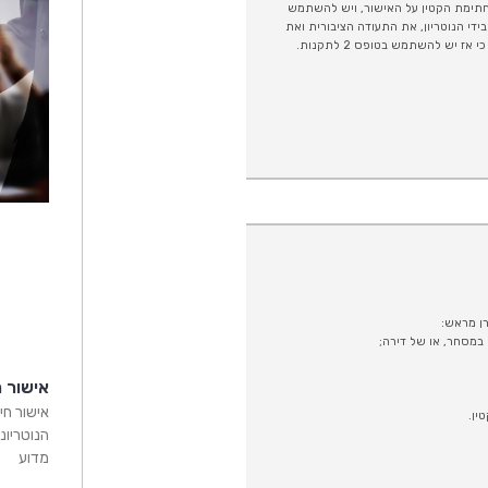
טרופסות, התשכ"ב – 1962) כי אז אין צורך בחתימת הקטין על האישור, ויש להשתמש
ר הנוטריוני שיישמר בידי הנוטריון, את התעודה הציבורית ואת
הוכחת הזהות של החותם. רק באם ההסכמה לחתימה ניתנה ע"י הקטין במעמד הפעולה כי אז יש להשתמש בטופס 2 לתקנות.
אישור ח
אישור חי
הנוטריונ
מדוע