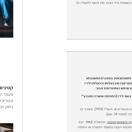
עשתה בידי נציגו; ואין תוקף לפעולה כל
ק למשכתנאות. במסגרת המשכנתא
מקרקעין שבבעלותו ובבעלות וילדיו
קטינים
הוא שימש כאפוטרופוס טבעי
.
מעמד הק
 בשם ילדיו (החתימה אושרה כמובן ע"י
ונוטריוני
בחוק הכש
​הנוטריון רשאי לאשר שהחותם על המסמך בשם זולתו, היה מוסמך לכך (סעיף 7(2) לחוק הנוטריונים, תשל"ו 1976), ולצורך כך
ף 14, שם).
ת והאפוטרופסות
, התשכ"ב 1962, יוכל
 הסכמת הקטין במעמד הפעולה או הוספה