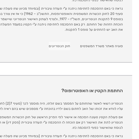
לנוסח שהאישור כפוף להסכמה כזו.
נראה כי באם ההסכמה לחתימה ניתנה ע"י תעודה ציבורית (ובמיוחד מכיוון שזו פעולה 
סעיף 20 לחוק הכשרות המשפטית והאופ
בטופס 9 לתקנות הנוטריונים, תשל"ז – 1977, ולצרף לעותק האישו
את האב יש להחתים על טופס 1 לתקנות.
סוגיה מאתר משרד המשפטים
חוק הנוטריונים
החתמת הקטין או האפוטרופוס?
עליו לוודא את זכותו של האב לחתום בשם ילדיו בהוכחה ע"י מסמכים שיש בהם ראיה לדבר (סעי
הנוטריון לתת את האישור רק אם הוכחה לו ההסכמה ע"י תעודה ציבורית (פסק דין) או
לנוסח שהאישור כפוף להסכמה כזו.
נראה כי באם ההסכמה לחתימה ניתנה ע"י תעודה ציבורית (ובמיוחד מכיוון שזו פעולה 