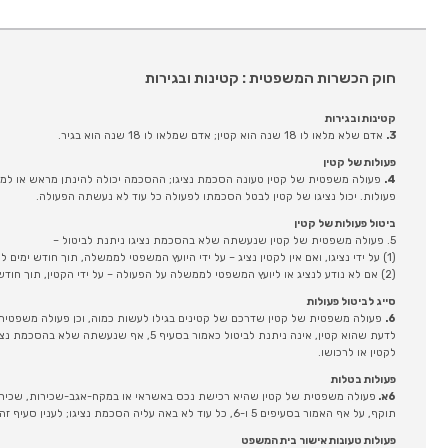
חוק הכשרות המשפטית : קטינות ובגירות
קטינות ובגירות
3.
אדם שלא מלאו לו 18 שנה הוא קטין; אדם שמלאו לו 18 שנה הוא בגיר.
פעולות של קטין
4.
פעולה משפטית של קטין טעונה הסכמת נציגו; ההסכמה יכולה להינתן מראש או למפר
פעולות. יכול נציגו של קטין לבטל הסכמתו לפעולה כל עוד לא נעשתה הפעולה.
ביטול פעולות של קטין
5. פעולה משפטית של קטין שנעשתה שלא בהסכמת נציגו ניתנת לביטול –
(1) על ידי נציגו, ואם אין לקטין נציג – על ידי היועץ המשפטי לממשלה, תוך חודש ימים לאחר שנודע להם על הפעולה;
(2) אם לא נודע לנציג או ליועץ המשפטי לממשלה על הפעולה – על ידי הקטין, תוך חודש ימים לאחר שהיה לבגיר.
סייג לביטול פעולות
6.
פעולה משפטית של קטין שדרכם של קטינים בגילו לעשות כמוה, וכן פעולה משפטית בי
לדעת שהוא קטין, אינה ניתנת לביטול כאמור בסעיף 5,
לקטין או לרכושו.
פעולות בטלות
6א.
פעולה משפטית של קטין שהיא רכישת נכס באשראי או במקח-אגב-שכירות, שכירות
תוקף, על אף האמור בסעיפים 5 ו-6, כל עוד לא באה עליה הסכמת נציגו; לענין סעיף זה, "אשראי" – לרבות תשלום בשיעורים.
פעולות טעונות אישור בית המשפט