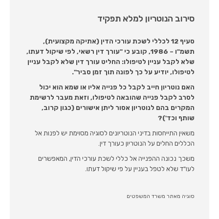
סירוב הנוטריון למלא תפקיד
סעיף 12 לכללי לשכת עורכי הדין (אתיקה מקצועית),
תשמ"ו – 1986, קובע כי "עורך דין רשאי, לפי שיקול דעתו,
שלא לקבל עניין לטיפולו: החליט עורך דין שלא לקבל עניין
לטיפולו, יודיע על כך לפונה תוך זמן סביר".
האם נוטריון חייב לקבל כל פנייה אליו או שמא הוא יכול
לסרב לקבל פנייה שהובאה לטיפולו, וזאת מעבר לרשימת
המקרים בהם לנוטריון אסור ליתן אישורים (כגון קרוב,
שותף וכד')?
​משאין התייחסות בדיני הנוטריונים לסוגיה מסוימת יש לפנות אל
הכללים החלים על הנוטריון כעורך דין.
משכך נכונה ההפנייה אל כללי לשכת עורכי הדין, המאפשרים
לעו"ד שלא לטפל בעניין על פי שיקול דעתו.
סוגיה מאתר משרד המשפטים