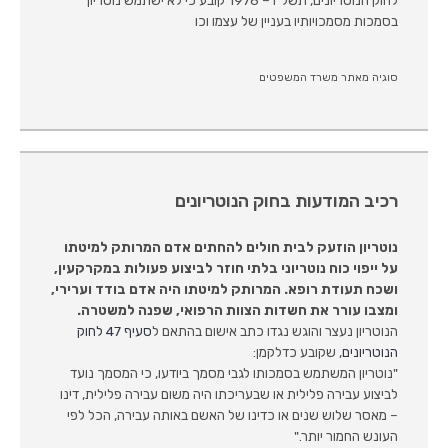
בסמכות מסמכויותיו בעניין של עצמו וכו
סוגיה מאתר משרד המשפטים
רכיב המודעות בחוק הנוטריונים
נוטריון הוזעק לבית חולים להחתים אדם המרותק למיטתו
על ייפוי כוח נוטריוני בלתי חוזר לביצוע פעולות במקרקעין,
ושכח תעודת רופא. המרותק למיטתו היה אדם בודד וערירי,
ומצבו עורר את חשדות הצוות הרפואי, שפנה למשטרה.
הנוטריון נעצר והוגש נגדו כתב אישום בהתאם ל
סעיף 47 לחוק
הנוטריונים
, שקובע כדלקמן:
"נוטריון המשתמש בסמכותו לגבי מסמך ביודעו, כי המסמך נועד
לביצוע עבירה פלילית או שבעריכתו היה משום עבירה פלילית, דינו
– מאסר שלוש שנים או כדינו של האשם באותה עבירה, הכל לפי
העונש החמור יותר."