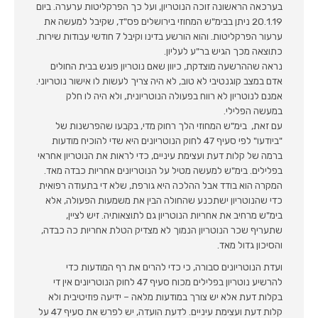
בערכאה הראשונה זוכה הנוטריון, ועל כך הפרקליטות ערערה. ביום
20.1.19 ניתן בבימ"ש המחוזי בירושלים פס"ד, שקיבל למעשה את
ערעור הפרקליטות. והוא הורשע בדינו וקיבל 7 חודשי עבודות שירות.
כתוצאה מכך הגיש בר"ע לעליון.
נראה שההרשעה מוצדקת, כיוון שאם נוטריון פוגש בבית החולים
אדם במצב קוגנטיבי לא טוב, לא היה צריך לעשות לו אישור נוטריוני.
אמנם לנוטריון לא רווח בפעולה הנוטריונית, ולא היה לו חלק
במעשה הפלילי.
עם זאת, בימ"ש המחוזי הלך רחוק מדי, בקבעו שהפרשנות של
"ביודעו" לפי סעיף 47 לחוק הנוטריונים היא שדי להוכיח מודעות
ברמה של קלות דעת ועצימת עיניים, כדי לראות את הנוטריון אחראי
בפלילים. בימ"ש למעשה מטיל על הנוטריונים אחריות כבדה מאד.
המקרה הוא בודד אבל ההלכה היא גורפת, שלא די בתעודה רפואית
כדי שהנוטריון ישתכנע שהחולה הבין את משמעות הפעולה, אלא
בימ"ש מרחיב את אחריות הנוטריון גם לתוצאותיה. זיש לציין,
שתעריף שכר הנוטריון הנמוך לא מצדיק הטלת אחריות כה כבדה,
והסיכון גדול מאד.
ועדת הנוטריונים סבורה, כי כדי להרים את רף המודעות כדי
להרשיע נוטריון בפלילים מכוח סעיף 47 לחוק הנוטריונים אין די
בקלות דעת אלא יש צורך במודעות מלאה – ידיעה פוזיטיבית ולא
קלות דעת ועצימת עיניים. לדעת הועדה, יש לפרש את סעיף 47 על