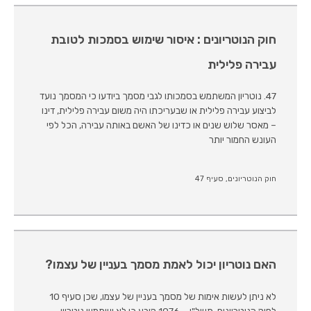
חוק הנוטריונים : איסור שימוש בסמכות לטובת
עבירה פלילית
47. נוטריון המשתמש בסמכותו לגבי מסמך ביודעו כי המסמך נועד
לביצוע עבירה פלילית או שבעריכתו היה משום עבירה פלילית, דינו
– מאסר שלוש שנים או כדינו של האשם באותה עבירה, הכל לפי
העונש החמור יותר
חוק הנוטריונים, סעיף 47
האם נוטריון יכול לאמת מסמך בעניין של עצמו?
לא ניתן לעשות אימות של מסמך בעניין של עצמו, שכן סעיף 10
לחוק הנוטריונים, תשל"ו – 1976 קובע כי לא ישתמש נוטריון